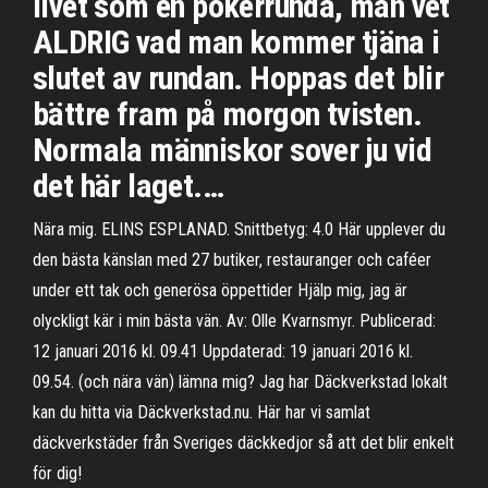
livet som en pokerrunda, man vet
ALDRIG vad man kommer tjäna i
slutet av rundan. Hoppas det blir
bättre fram på morgon tvisten.
Normala människor sover ju vid
det här laget.…
Nära mig. ELINS ESPLANAD. Snittbetyg: 4.0 Här upplever du
den bästa känslan med 27 butiker, restauranger och caféer
under ett tak och generösa öppettider Hjälp mig, jag är
olyckligt kär i min bästa vän. Av: Olle Kvarnsmyr. Publicerad:
12 januari 2016 kl. 09.41 Uppdaterad: 19 januari 2016 kl.
09.54. (och nära vän) lämna mig? Jag har Däckverkstad lokalt
kan du hitta via Däckverkstad.nu. Här har vi samlat
däckverkstäder från Sveriges däckkedjor så att det blir enkelt
för dig!