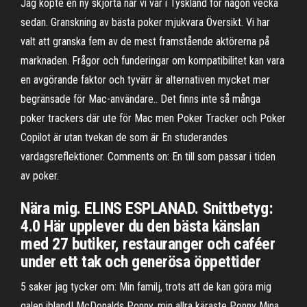
Jag köpte en ny skjorta när vi var i Tyskland för någon vecka
sedan. Granskning av bästa poker mjukvara Översikt. Vi har
valt att granska fem av de mest framstående aktörerna på
marknaden. Frågor och funderingar om kompatibilitet kan vara
en avgörande faktor och tyvärr är alternativen mycket mer
begränsade för Mac-användare.. Det finns inte så många
poker trackers där ute för Mac men Poker Tracker och Poker
Copilot är utan tvekan de som är En studerandes
vardagsreflektioner. Comments on: En till som passar i tiden
av poker.
Nära mig. ELINS ESPLANAD. Snittbetyg:
4.0 Här upplever du den bästa känslan
med 27 butiker, restauranger och caféer
under ett tak och generösa öppettider
5 saker jag tycker om: Min familj, trots att de kan göra mig
galen ibland! McDonalds Ponny, min allra käraste Ponny Mina