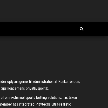
der oplysningerne til administration af Konkurrencen,
Spil koncernens privatlivspolitik.
of omni-channel sports betting solutions, has taken
 member has integrated Playtech’s ultra-realistic