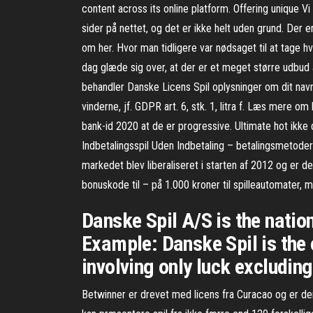
content across its online platform. Offering unique Vi
sider på nettet, og det er ikke helt uden grund. Der
om her. Hvor man tidligere var nødsaget til at tage h
dag glæde sig over, at der er et meget større udbud a
behandler Danske Licens Spil oplysninger om dit navn
vinderne, jf. GDPR art. 6, stk. 1, litra f. Læs mere o
bank-id 2020 at de er progressive. Ultimate hot ikke 
Indbetalingsspil Uden Indbetaling – betalingsmetode
markedet blev liberaliseret i starten af 2012 og er 
bonuskode til – på 1.000 kroner til spilleautomater, 
Danske Spil A/S is the natio
Example: Danske Spil is the
involving only luck excludi
Betwinner er drevet med licens fra Curacao og er der