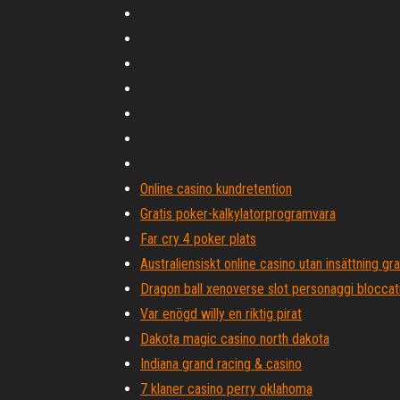
Online casino kundretention
Gratis poker-kalkylatorprogramvara
Far cry 4 poker plats
Australiensiskt online casino utan insättning gra
Dragon ball xenoverse slot personaggi bloccat
Var enögd willy en riktig pirat
Dakota magic casino north dakota
Indiana grand racing & casino
7 klaner casino perry oklahoma