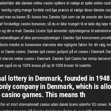
 anbefaler alle danske online casino spillere at vælge at spille online ca
 er nemlig rigtig mange fordele ved lige præcis at vælge disse danske 
vad man nu kunne få i bonus hos Danske Spil som var de eneste der havde 
f forskellige casino bonusser, så du er ikke tvunget til at lade dig nøje
 og din e-mail. Danske Licens Spil anvender oplysningerne til administr
m behandlingen af dine personoplysninger i Danske Spil koncernens privatl
desto mindre er bonussens størrelse den vigtigste faktor for dit valg, hv
r et Dansk casino. Danske spil casino jackpot på et casino i Danmark Da
det største online casino i Danmark. Danske Spil Casino har netop lancer
men også en ny 100% bonus på op til 1000 kroner til roulette.
nal lottery in Denmark, founded in 1948
 only company in Denmark, which is all
ng casino games. This means th
for et stort internationalt casino uden dansk licens udenfor EU-zonen.