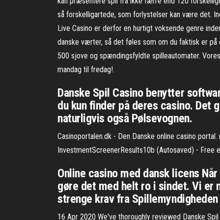
kan præsentere spil fra ikke færre end 120 forskelli
så forskelligartede, som forlystelser kan være det. Ind
Live Casino er derfor en hurtigt voksende genre inde
danske værter, så det føles som om du faktisk er på
500 sjove og spændingsfyldte spilleautomater. Vores st
mandag til fredag!.
Danske Spil Casino benytter softwar
du kun finder på deres casino. Det
naturligvis også Pølsevognen.
Casinoportalen.dk - Den Danske online casino portal. 
InvestmentScreenerResults10b (Autosaved) - Free eboo
Online casino med dansk licens Når 
gøre det med helt ro i sindet. Vi er
strenge krav fra Spillemyndigheden i
16 Apr 2020 We've thoroughly reviewed Danske Spil Ca