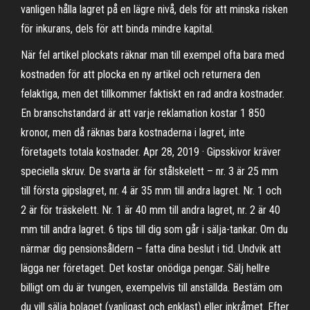
vanligen hålla lagret på en lägre nivå, dels för att minska risken
för inkurans, dels för att binda mindre kapital.
När fel artikel plockats räknar man till exempel ofta bara med
kostnaden för att plocka en ny artikel och returnera den
felaktiga, men det tillkommer faktiskt en rad andra kostnader.
En branschstandard är att varje reklamation kostar 1 850
kronor, men då räknas bara kostnaderna i lagret, inte
företagets totala kostnader. Apr 28, 2019 · Gipsskivor kräver
speciella skruv. De svarta är för stålskelett – nr. 3 är 25 mm
till första gipslagret, nr. 4 är 35 mm till andra lagret. Nr. 1 och
2 är för träskelett. Nr. 1 är 40 mm till andra lagret, nr. 2 är 40
mm till andra lagret. 6 tips till dig som går i sälja-tankar. Om du
närmar dig pensionsåldern – fatta dina beslut i tid. Undvik att
lägga ner företaget. Det kostar onödiga pengar. Sälj hellre
billigt om du är tvungen, exempelvis till anställda. Bestäm om
du vill sälja bolaget (vanligast och enklast) eller inkråmet. Efter