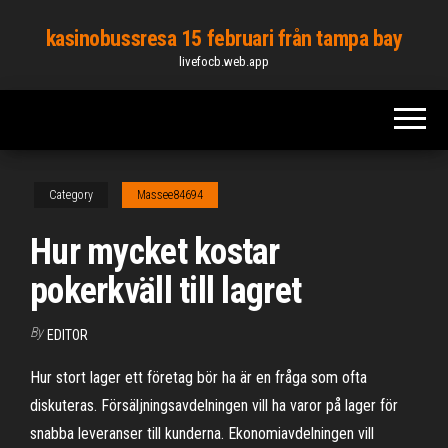
Skip
kasinobussresa 15 februari från tampa bay
to
livefocb.web.app
the
content
Category
Massee84694
Hur mycket kostar
pokerkväll till lagret
By
EDITOR
Hur stort lager ett företag bör ha är en fråga som ofta
diskuteras. Försäljningsavdelningen vill ha varor på lager för
snabba leveranser till kunderna. Ekonomiavdelningen vill