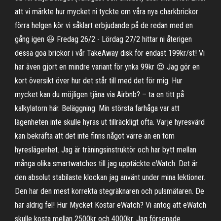
att vi märkte hur mycket ni tyckte om våra nya charkbrickor
förra helgen kör vi såklart erbjudande på de redan med en
gång igen 😃 Fredag 26/2 - Lördag 27/2 hittar ni återigen
dessa goa brickor i vår TakeAway disk för endast 199kr/st! Vi
har även gjort en mindre variant för ynka 99kr 😍 Jag gör en
kort översikt över hur det står till med det för mig. Hur
mycket kan du möjligen tjäna via Airbnb? – ta en titt på
kalkylatorn här. Beläggning. Min största farhåga var att
lägenheten inte skulle hyras ut tillräckligt ofta. Varje hyresvärd
kan bekräfta att det inte finns något värre än en tom
hyreslägenhet. Jag är träningsinstruktör och har bytt mellan
många olika smartwatches till jag upptäckte eWatch. Det är
den absolut stabilaste klockan jag använt under mina lektioner.
Den har den mest korrekta stegräknaren och pulsmätaren. De
har aldrig fel! Hur Mycket Kostar eWatch? Vi antog att eWatch
skulle kosta mellan 2500kr och 4000kr. Jag försenade