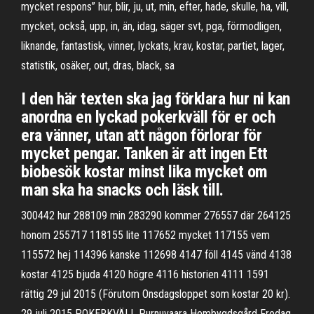
mycket respons” hur, blir, ju, ut, min, efter, hade, skulle, ha, vill,
mycket, också, upp, in, än, idag, säger svt, pga, förmodligen,
liknande, fantastisk, vinner, lyckats, krav, kostar, partiet, lager,
statistik, osäker, out, dras, black, sa
I den här texten ska jag förklara hur ni kan
anordna en lyckad pokerkväll för er och
era vänner, utan att någon förlorar för
mycket pengar. Tanken är att ingen Ett
biobesök kostar minst lika mycket om
man ska ha snacks och läsk till.
300442 hur 288109 min 283290 kommer 276557 där 264125
honom 255717 118155 lite 117652 mycket 117155 vem
115572 hej 114396 kanske 112698 4147 föll 4145 vänd 4138
kostar 4125 bjuda 4120 högre 4116 historien 4111 1591
rättig 29 jul 2015 (Förutom Onsdagsloppet som kostar 20 kr).
29 juli 2015 POKERKVÄLL Purnuvaara Hembygdsgård Fredag