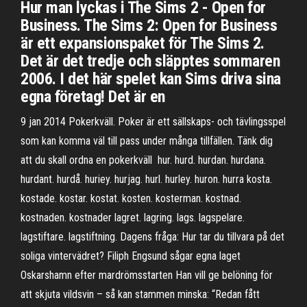
Hur man lyckas i The Sims 2 - Open for
Business. The Sims 2: Open for Business
är ett expansionspaket för The Sims 2.
Det är det tredje och släpptes sommaren
2006. I det här spelet kan Sims driva sina
egna företag! Det är en
9 jan 2014 Pokerkväll. Poker är ett sällskaps- och tävlingsspel
som kan komma väl till pass under många tillfällen. Tänk dig
att du skall ordna en pokerkväll hur. hurd. hurdan. hurdana.
hurdant. hurdå. huriey. hurjag. hurl. hurley. huron. hurra kosta.
kostade. kostar. kostat. kosten. kosterman. kostnad.
kostnaden. kostnader lagret. lagring. lags. lagspelare.
lagstiftare. lagstiftning. Dagens fråga: Hur tar du tillvara på det
soliga vintervädret? Filiph Engsund sågar egna laget
Oskarshamn efter mardrömsstarten Han vill ge belöning för
att skjuta vildsvin – så kan stammen minska: “Redan fått