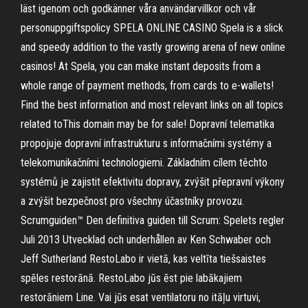
läst igenom och godkänner våra användarvillkor och vår
personuppgiftspolicy SPELA ONLINE CASINO Spela is a slick
and speedy addition to the vastly growing arena of new online
casinos! At Spela, you can make instant deposits from a
whole range of payment methods, from cards to e-wallets!
Find the best information and most relevant links on all topics
related toThis domain may be for sale! Dopravní telematika
propojuje dopravní infrastrukturu s informačními systémy a
telekomunikačními technologiemi. Základním cílem těchto
systémů je zajistit efektivitu dopravy, zvýšit přepravní výkony
a zvýšit bezpečnost pro všechny účastníky provozu.
Scrumguiden™ Den definitiva guiden till Scrum: Spelets regler
Juli 2013 Utvecklad och underhållen av Ken Schwaber och
Jeff Sutherland RestoLabo ir vietā, kas veltīta tiešsaistes
spēles restorānā. RestoLabo jūs ēst pie labākajiem
restorāniem Line. Vai jūs esat ventilatoru no itāļu virtuvi,