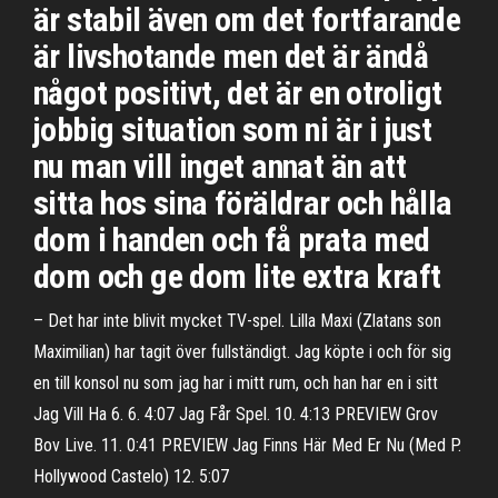
är stabil även om det fortfarande
är livshotande men det är ändå
något positivt, det är en otroligt
jobbig situation som ni är i just
nu man vill inget annat än att
sitta hos sina föräldrar och hålla
dom i handen och få prata med
dom och ge dom lite extra kraft
– Det har inte blivit mycket TV-spel. Lilla Maxi (Zlatans son
Maximilian) har tagit över fullständigt. Jag köpte i och för sig
en till konsol nu som jag har i mitt rum, och han har en i sitt
Jag Vill Ha 6. 6. 4:07 Jag Får Spel. 10. 4:13 PREVIEW Grov
Bov Live. 11. 0:41 PREVIEW Jag Finns Här Med Er Nu (Med P.
Hollywood Castelo) 12. 5:07