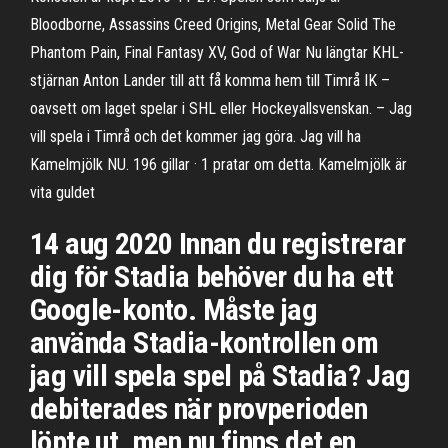
Bloodborne, Assassins Creed Origins, Metal Gear Solid The
Phantom Pain, Final Fantasy XV, God of War Nu längtar KHL-
stjärnan Anton Lander till att få komma hem till Timrå IK –
oavsett om laget spelar i SHL eller Hockeyallsvenskan. – Jag
vill spela i Timrå och det kommer jag göra. Jag vill ha
Kamelmjölk NU. 196 gillar · 1 pratar om detta. Kamelmjölk är
vita guldet
14 aug 2020 Innan du registrerar
dig för Stadia behöver du ha ett
Google-konto. Måste jag
använda Stadia-kontrollen om
jag vill spela spel på Stadia? Jag
debiterades när provperioden
löpte ut, men nu finns det en