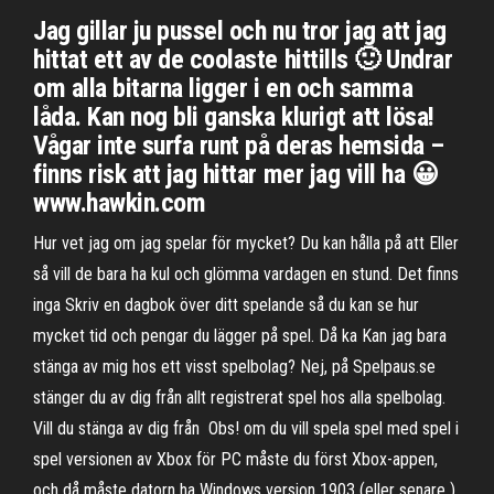
Jag gillar ju pussel och nu tror jag att jag
hittat ett av de coolaste hittills 🙂 Undrar
om alla bitarna ligger i en och samma
låda. Kan nog bli ganska klurigt att lösa!
Vågar inte surfa runt på deras hemsida –
finns risk att jag hittar mer jag vill ha 😀
www.hawkin.com
Hur vet jag om jag spelar för mycket? Du kan hålla på att Eller
så vill de bara ha kul och glömma vardagen en stund. Det finns
inga Skriv en dagbok över ditt spelande så du kan se hur
mycket tid och pengar du lägger på spel. Då ka Kan jag bara
stänga av mig hos ett visst spelbolag? Nej, på Spelpaus.se
stänger du av dig från allt registrerat spel hos alla spelbolag.
Vill du stänga av dig från Obs! om du vill spela spel med spel i
spel versionen av Xbox för PC måste du först Xbox-appen,
och då måste datorn ha Windows version 1903 (eller senare ).