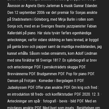
Åkesson av Agneta Elers-Jarleman & musik Gunnar Edander.
Den 12 september 2006 var det premiär för Sonjas ansikte
på Stadsteatern i Göteborg, med Mirja Burlin i rollen som
Sonja och, med en av Sveriges finaste jazzpianister Fabian
Kallerdahl på piano. Här sluta tyvärr farfars egenhändiga
anteckningar, varför vidare skildring av hans levnad, är byggd
på gamla brev och papper samt de muntliga meddelanden, jag
kunnat erhålla. Såsom redan omnämnts, kom Adolf Lindman
med sina föräldrar till Sverige 1817. En självbiografi ur brev
och anteckningar PDF. I persikoträdets skugga PDF.
Brevvännerna PDF. Brudgummen PDF. Pop för piano PDF.
Dansen på Frötjärn : Komedier i Bergslagen II PDF.
Judaskyssen PDF. Offer utan ansikte PDF. Om krig och fred :
en introduktion till freds- och konfliktstudier PDF. 2020. 12. 3. ·
Anteckningar om spår : fotografi - bevis - bild PDF. Med en
mördares ansikte PDF. Med livet som insats : Berättelsen om