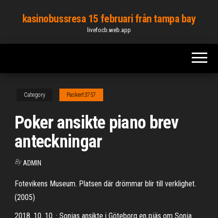
Skip
kasinobussresa 15 februari från tampa bay
to
livefocb.web.app
the
content
Category
Paskert3757
Poker ansikte piano brev
anteckningar
By
ADMIN
Fotevikens Museum. Platsen där drömmar blir till verklighet.
(2005)
2018. 10. 10. · Sonjas ansikte i Göteborg en pjäs om Sonja