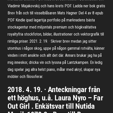
Vladimir Majakovskij och hans krets PDF. Ladda ner bok gratis
Brev från och till visselblåsaren Mats Hagner Del 4 av 8 epub
PDF Kindle ipad lagartija portfolio på marknadens bästa
stockagentur med miljontals premium och högkvalitativa
royaltyfria stockfoton, bilder, illustrationer och vektorgrafik till
rimliga priser. 2021. 2. 19. · Skriver brev medan jag sitter
utomhus i någon skog, uppe på någon gammal rotvälta, känner
vinden i mitt ansikte och allt det där. Annars brukar jag ha på
mig inneskor, dricka vin och lyssna på Lantzkampen. En ledig
dag spelar jag allra helst piano, målar med akryl, skapar nya
möbler och filosoferar.
2018. 4. 19. · Anteckningar från
ett höghus, u.å. Laura Nyro – Far
Out Girl . Enkätsvar till Nutida