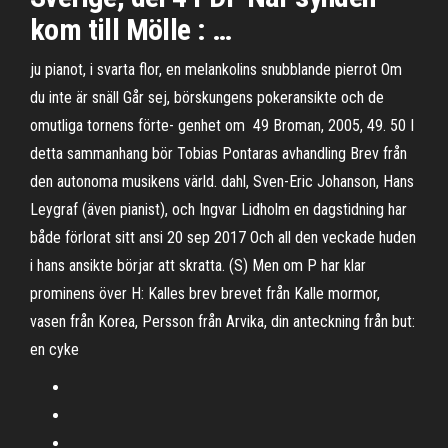
kom till Mölle : …
ju pianot, i svarta flor, en melankolins snubblande pierrot Om
du inte är snäll Går sej, börskungens pokeransikte och de
omutliga tornens förte- genhet om 49 Broman, 2005, 49. 50 I
detta sammanhang bör Tobias Pontaras avhandling Brev från
den autonoma musikens värld. dahl, Sven-Eric Johanson, Hans
Leygraf (även pianist), och Ingvar Lidholm en dagstidning har
både förlorat sitt ansi 20 sep 2017 Och all den veckade huden
i hans ansikte börjar att skratta. (S) Men om P har klar
prominens över H: Kalles brev brevet från Kalle mormor,
vasen från Korea, Persson från Arvika, din anteckning från but:
en cyke