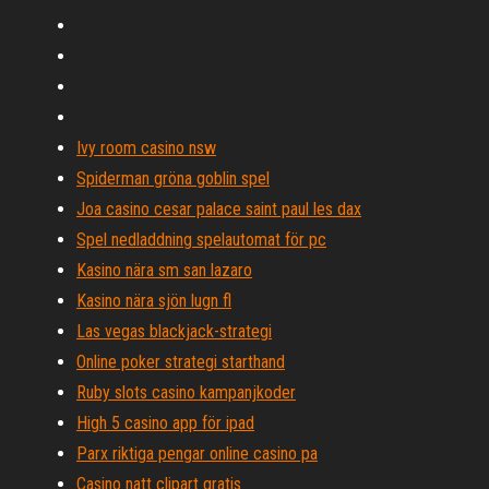
Ivy room casino nsw
Spiderman gröna goblin spel
Joa casino cesar palace saint paul les dax
Spel nedladdning spelautomat för pc
Kasino nära sm san lazaro
Kasino nära sjön lugn fl
Las vegas blackjack-strategi
Online poker strategi starthand
Ruby slots casino kampanjkoder
High 5 casino app för ipad
Parx riktiga pengar online casino pa
Casino natt clipart gratis