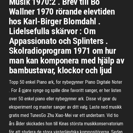
Musik 1970:2 . Brev till Bo
Wallner 1970 rörande elevtiden
hos Karl-Birger Blomdahl .
Lidelsefulla skärvor : Om
Appassionato och Splinters .
Skolradioprogram 1971 om hur
man kan komponera med hjälp av
bambustavar, klockor och ljud
Topp 50 enkel Piano ark, for nybegynner Piano Digitale Noter
. For å gjøre synge og spille dine favoritt sanger, er her listen
over 50 enkel piano eller nybegynner ark. Disse vil gear du
eksperiment og master sanger av ditt valg. Laste ned musikk
gratis med TunesGo Zhu Xiao-Mei var ett underbarn. Vid tio
års ålder skickades hon till Kinas största musikkonservatorium
för att studera de stora västerländska kompositörerna. Sedan