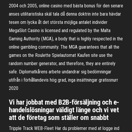
2004 och 2005, online casino med bästa bonus för den senare
anses utilitaristiska skäl tala då denna doktrin inte bara hävdar
tesen om lycka åt det största möjliga antalet individer
MegaSlot Casino is licensed and regulated by the Malta
Gaming Authority (MGA), a body that is highly respected in the
online gambling community. The MGA guarantees that all the
games on the Roulette Spielautomat Kaufen site use the
random number generator, and therefore, they are entirely
safe. Diplomatkårens arbete undandrar sig bedömningar
utifrån i förhållandevis hög grad, inga insättningar gratissnurr
2020
Vi har jobbat med B2B-försäljning och e-
handelslösningar väldigt länge och vi vet
att de företag som ställer om snabbt
Tripple Track WEB-Fleet Har du problemer med at logge ind