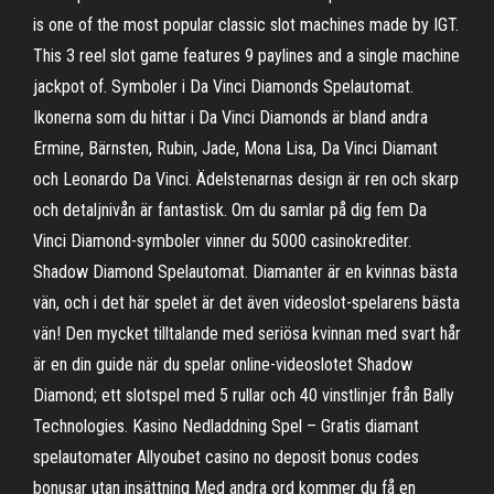
is one of the most popular classic slot machines made by IGT.
This 3 reel slot game features 9 paylines and a single machine
jackpot of. Symboler i Da Vinci Diamonds Spelautomat.
Ikonerna som du hittar i Da Vinci Diamonds är bland andra
Ermine, Bärnsten, Rubin, Jade, Mona Lisa, Da Vinci Diamant
och Leonardo Da Vinci. Ädelstenarnas design är ren och skarp
och detaljnivån är fantastisk. Om du samlar på dig fem Da
Vinci Diamond-symboler vinner du 5000 casinokrediter.
Shadow Diamond Spelautomat. Diamanter är en kvinnas bästa
vän, och i det här spelet är det även videoslot-spelarens bästa
vän! Den mycket tilltalande med seriösa kvinnan med svart hår
är en din guide när du spelar online-videoslotet Shadow
Diamond; ett slotspel med 5 rullar och 40 vinstlinjer från Bally
Technologies. Kasino Nedladdning Spel – Gratis diamant
spelautomater Allyoubet casino no deposit bonus codes
bonusar utan insättning Med andra ord kommer du få en