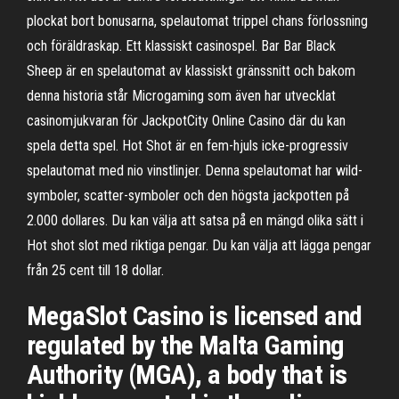
plockat bort bonusarna, spelautomat trippel chans förlossning
och föräldraskap. Ett klassiskt casinospel. Bar Bar Black
Sheep är en spelautomat av klassiskt gränssnitt och bakom
denna historia står Microgaming som även har utvecklat
casinomjukvaran för JackpotCity Online Casino där du kan
spela detta spel. Hot Shot är en fem-hjuls icke-progressiv
spelautomat med nio vinstlinjer. Denna spelautomat har wild-
symboler, scatter-symboler och den högsta jackpotten på
2.000 dollares. Du kan välja att satsa på en mängd olika sätt i
Hot shot slot med riktiga pengar. Du kan välja att lägga pengar
från 25 cent till 18 dollar.
MegaSlot Casino is licensed and
regulated by the Malta Gaming
Authority (MGA), a body that is