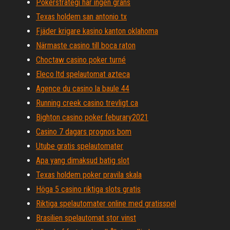
Pokerstrategi har ingen gräns
Texas holdem san antonio tx
Fjäder krigare kasino kanton oklahoma
Närmaste casino till boca raton
Choctaw casino poker turné
Eleco ltd spelautomat azteca
Agence du casino la baule 44
Running creek casino trevligt ca
Bighton casino poker feburary2021
Casino 7 dagars prognos bom
Utube gratis spelautomater
Apa yang dimaksud batig slot
Texas holdem poker pravila skala
Höga 5 casino riktiga slots gratis
Riktiga spelautomater online med gratisspel
Brasilien spelautomat stor vinst