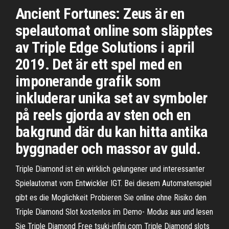
Ancient Fortunes: Zeus är en
spelautomat online som släpptes
av Triple Edge Solutions i april
2019. Det är ett spel med en
imponerande grafik som
inkluderar unika set av symboler
på reels gjorda av sten och en
bakgrund där du kan hitta antika
byggnader och massor av guld.
Triple Diamond ist ein wirklich gelungener und interessanter
Spielautomat vom Entwickler IGT. Bei diesem Automatenspiel
gibt es die Moglichkeit Probieren Sie online ohne Risiko den
Triple Diamond Slot kostenlos im Demo- Modus aus und lesen
Sie Triple Diamond Free tsuki-infini.com Triple Diamond slots